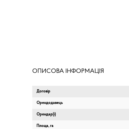
ОПИСОВА ІНФОРМАЦІЯ
Договір
Орендодавець
Орендар(і)
Площа, га