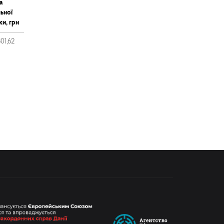
а
ьної
ки, грн
301,62