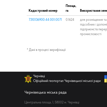
Площа,
Кадастровий номер
га
Використання земе
7310136900:44:001:0071
0.1624
для розміщення та 
підсобних і допом
підприємств перер
промисловості
* Дані в процесі верифікації
Чернівці
Офіційний геопортал Чернівецької міської ради
Чернівецька міська рада
Центральна площа, 1, 58002 м. Чернівці