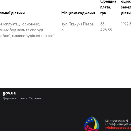
Орендна
оцінк
плата,
земел
льної ділянки
Місцезнаходження
грн
ділян
експлуатації основних,
вул. Ткачука Петра,
36
1 192 
іжних будівель та споруд
3
426,88
обної, машинобудівної та іншої
gov.ua
Державні сайти України