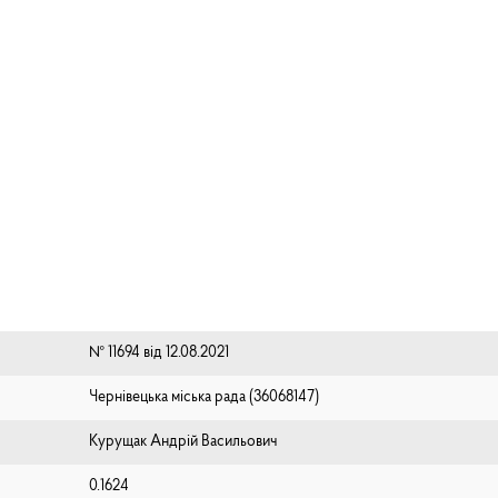
№ 11694 від 12.08.2021
Чернівецька міська рада (⁨36068147⁩)
Курущак Андрій Васильович
0.1624