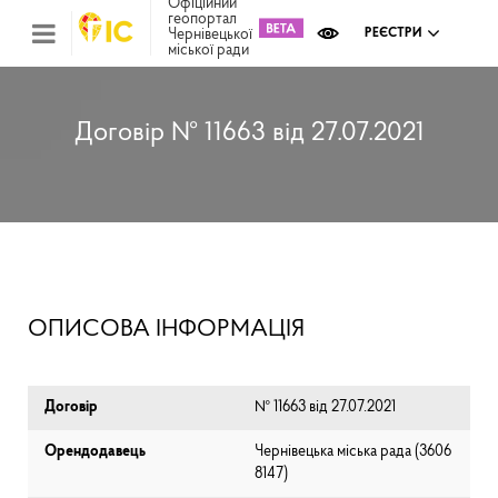
Офіційний
геопортал
Чернівецької
РЕЄСТРИ
міської ради
Міс
зем
кад
Реє
Договір № 11663 від 27.07.2021
ком
май
Інв
мап
Реє
рек
зас
Ох
ОПИСОВА ІНФОРМАЦІЯ
кул
сп
Бла
Договір
№ 11663 від 27.07.2021
Орендодавець
Чернівецька міська рада (⁨3606
8147⁩)