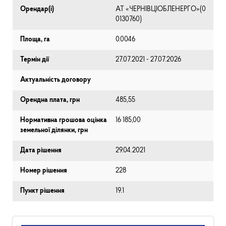
Орендар(і)
АТ «ЧЕРНІВЦІОБЛЕНЕРГО»(0
0130760)
Площа, га
0.0046
Термін дії
27.07.2021 - 27.07.2026
Актуальність договору
Орендна плата, грн
485,55
Нормативна грошова оцінка
16 185,00
земельної ділянки, грн
Дата рішення
29.04.2021
Номер рішення
228
Пункт рішення
19.1