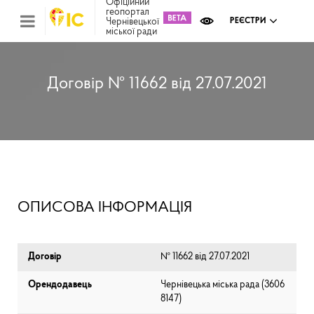
Офіційний
геопортал
Чернівецької
РЕЄСТРИ
міської ради
Міс
зем
кад
Реє
Договір № 11662 від 27.07.2021
ком
май
Інв
мап
Реє
рек
зас
Ох
ОПИСОВА ІНФОРМАЦІЯ
кул
сп
Бла
Договір
№ 11662 від 27.07.2021
Орендодавець
Чернівецька міська рада (⁨3606
8147⁩)