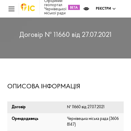
Офіційний
геопортал
Чернівецької
РЕЄСТРИ
міської ради
Міс
зем
кад
Реє
Договір № 11660 від 27.07.2021
ком
май
Інв
мап
Реє
рек
зас
Ох
ОПИСОВА ІНФОРМАЦІЯ
кул
сп
Бла
Договір
№ 11660 від 27.07.2021
Орендодавець
Чернівецька міська рада (⁨3606
8147⁩)