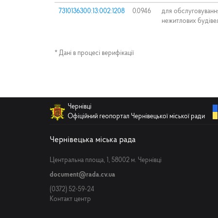
7310136300:13:002:1208
0.0946
для обслуговуванн
нежитлових будіве
* Дані в процесі верифікації
Чернівці
Офіційний геопортал Чернівецької міської ради
Чернівецька міська рада
Центральна площа, 1, 58002 м. Чернівці
document@rada.cv.ua
(0372) 52-59-24
Контакт центр