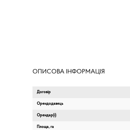
ОПИСОВА ІНФОРМАЦІЯ
Договір
Орендодавець
Орендар(і)
Площа, га