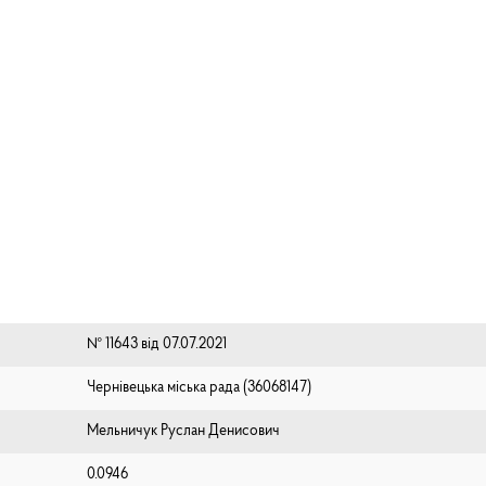
№ 11643 від 07.07.2021
Чернівецька міська рада (⁨36068147⁩)
Мельничук Руслан Денисович
0.0946