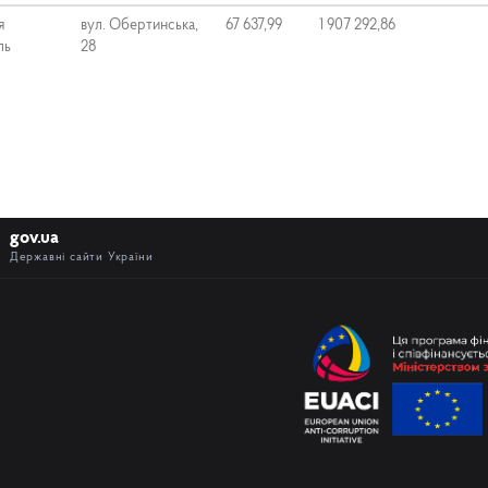
я
вул. Обертинська,
67 637,99
1 907 292,86
ль
28
gov.ua
Державні сайти України