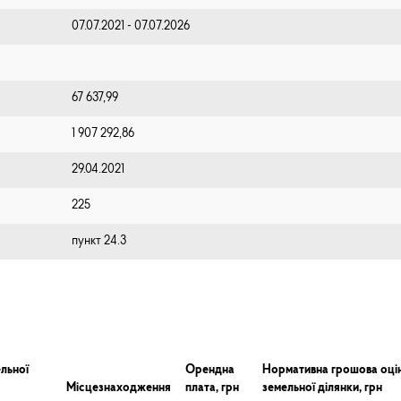
07.07.2021 - 07.07.2026
67 637,99
1 907 292,86
29.04.2021
225
пункт 24.3
льної
Орендна
Нормативна грошова оці
Місцезнаходження
плата, грн
земельної ділянки, грн