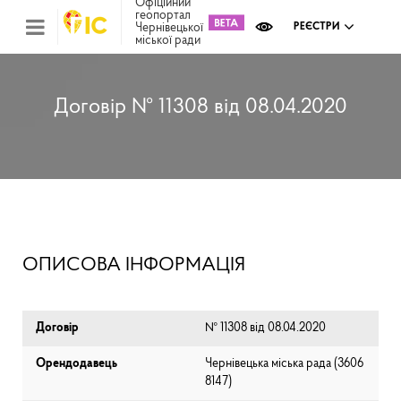
Офіційний
геопортал
Чернівецької
РЕЄСТРИ
міської ради
Міс
зем
кад
Реє
Договір № 11308 від 08.04.2020
ком
май
Інв
мап
Реє
рек
зас
Ох
ОПИСОВА ІНФОРМАЦІЯ
кул
сп
Бла
Договір
№ 11308 від 08.04.2020
Орендодавець
Чернівецька міська рада (⁨3606
8147⁩)