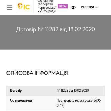
Офіційний
геопортал
Чернівецької
РЕЄСТРИ
міської ради
Міс
зем
кад
Реє
Договір № 11282 від 18.02.2020
ком
май
Інв
мап
Реє
рек
зас
Ох
ОПИСОВА ІНФОРМАЦІЯ
кул
сп
Бла
Договір
№ 11282 від 18.02.2020
Орендодавець
Чернівецька міська рада (⁨3606
8147⁩)