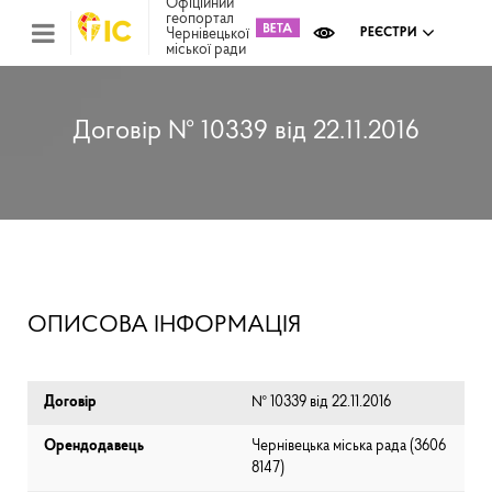
Офіційний
геопортал
Чернівецької
РЕЄСТРИ
міської ради
Міс
зем
кад
Реє
Договір № 10339 від 22.11.2016
ком
май
Інв
мап
Реє
рек
зас
Ох
ОПИСОВА ІНФОРМАЦІЯ
кул
сп
Бла
Договір
№ 10339 від 22.11.2016
Орендодавець
Чернівецька міська рада (⁨3606
8147⁩)