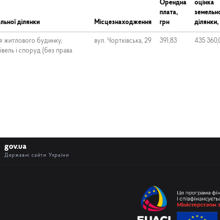
Орендна
оцінка
плата,
земельн
льної ділянки
Місцезнаходження
грн
ділянки,
я житлового будинку,
вул. Чортківська, 29
391,83
435 360,
вель і споруд (без права
gov.ua
Державні сайти України