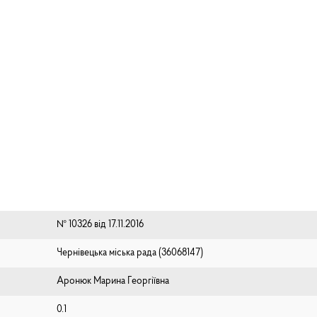
№ 10326 від 17.11.2016
Чернівецька міська рада (⁨36068147⁩)
Аронюк Марина Георгіївна
0.1