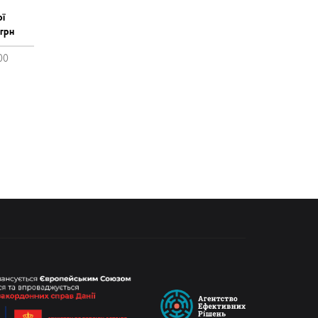
ої
 грн
00