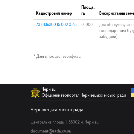
Площа,
Кадастровий номер
га
Використання земе
7310136300:15:002:0165
0.1000
для обслуговуванн
господарських буді
забудови)
* Дані в процесі верифікації
Чернівці
Офіційний геопортал Чернівецької міської ради
Чернівецька міська рада
Центральна площа, 1, 58002 м. Чернівці
document@rada.cv.ua