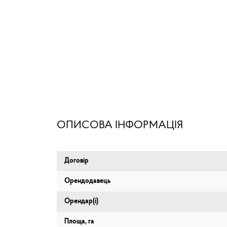
ОПИСОВА ІНФОРМАЦІЯ
Договір
Орендодавець
Орендар(і)
Площа, га