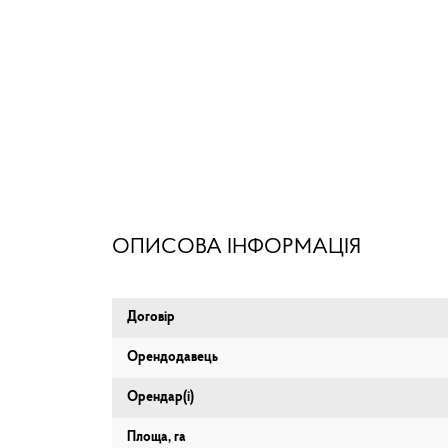
ОПИСОВА ІНФОРМАЦІЯ
Договір
Орендодавець
Орендар(і)
Площа, га