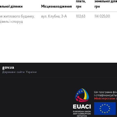
плата,
земельної діл
ельної ділянки
Місцезнаходження
грн
грн
ня житлового будинку,
вул. Клубна, 3-А
102,63
114 025,00
івель і споруд
gov.ua
Державні сайти України