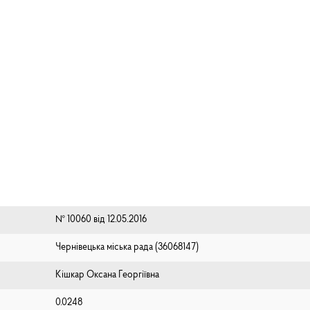
№ 10060 від 12.05.2016
Чернівецька міська рада (⁨36068147⁩)
Кішкар Оксана Георгіївна
0.0248