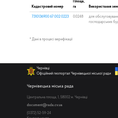
Площа,
Кадастровий номер
га
Використання зем
7310136900:67:002:0223
0.0248
для обслуговуван
господарських буд
* Дані в процесі верифікації
Чернівці
Офіційний геопортал Чернівецької міської ради
Чернівецька міська рада
Центральна площа, 1, 58002 м. Чернівці
document@rada.cv.ua
(0372) 52-59-24