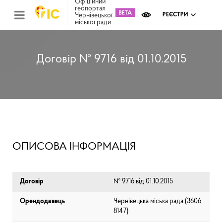
Офіційний
геопортал
Чернівецької
РЕЄСТРИ
міської ради
Міс
зем
кад
Реє
Договір № 9716 від 01.10.2015
ком
май
Інв
мап
Реє
рек
зас
Ох
ОПИСОВА ІНФОРМАЦІЯ
кул
сп
Бла
Договір
№ 9716 від 01.10.2015
Орендодавець
Чернівецька міська рада (⁨3606
8147⁩)