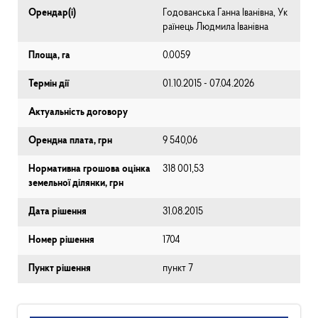
Орендар(і)
Годованська Ганна Іванівна, Ук
раїнець Людмила Іванівна
Площа, га
0.0059
Термін дії
01.10.2015 - 07.04.2026
Актуальність договору
Орендна плата, грн
9 540,06
Нормативна грошова оцінка
318 001,53
земельної ділянки, грн
Дата рішення
31.08.2015
Номер рішення
1704
Пункт рішення
пункт 7