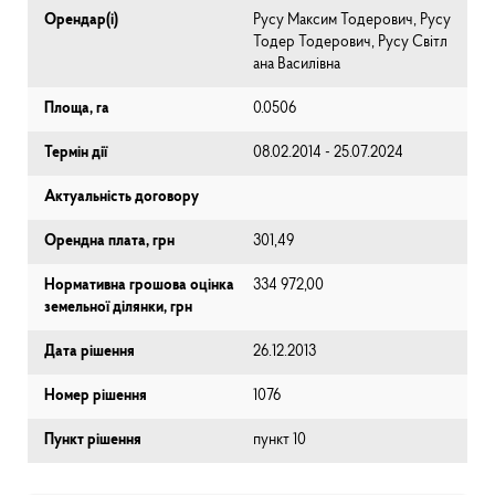
Орендар(і)
Русу Максим Тодерович, Русу
Тодер Тодерович, Русу Світл
ана Василівна
Площа, га
0.0506
Термін дії
08.02.2014 - 25.07.2024
Актуальність договору
Орендна плата, грн
301,49
Нормативна грошова оцінка
334 972,00
земельної ділянки, грн
Дата рішення
26.12.2013
Номер рішення
1076
Пункт рішення
пункт 10