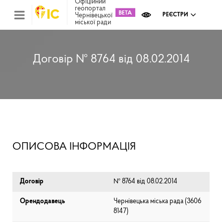
Офіційний
геопортал
Чернівецької
РЕЄСТРИ
міської ради
Міс
зем
кад
Реє
Договір № 8764 від 08.02.2014
ком
май
Інв
мап
Реє
рек
зас
Ох
ОПИСОВА ІНФОРМАЦІЯ
кул
сп
Бла
Договір
№ 8764 від 08.02.2014
Орендодавець
Чернівецька міська рада (⁨3606
8147⁩)