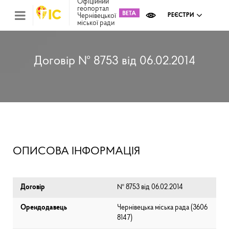
Офіційний
геопортал
Чернівецької
РЕЄСТРИ
міської ради
Міс
зем
кад
Реє
Договір № 8753 від 06.02.2014
ком
май
Інв
мап
Реє
рек
зас
Ох
ОПИСОВА ІНФОРМАЦІЯ
кул
сп
Бла
Договір
№ 8753 від 06.02.2014
Орендодавець
Чернівецька міська рада (⁨3606
8147⁩)