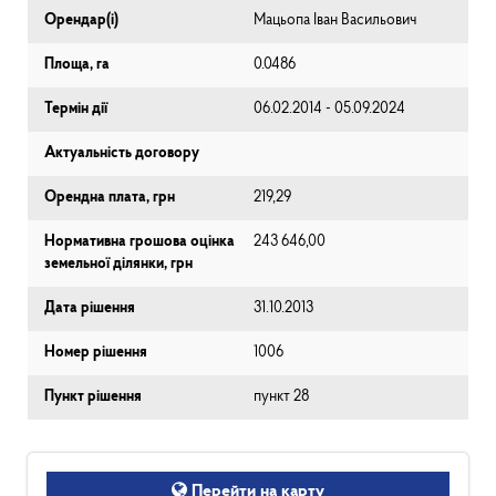
Орендар(і)
Мацьопа Іван Васильович
Площа, га
0.0486
Термін дії
06.02.2014 - 05.09.2024
Актуальність договору
Орендна плата, грн
219,29
Нормативна грошова оцінка
243 646,00
земельної ділянки, грн
Дата рішення
31.10.2013
Номер рішення
1006
Пункт рішення
пункт 28
Перейти на карту