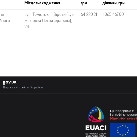
Місцезнаходження
грн
ділянки, грн
ня
вул. Темістокля Вірсти (вул.
64 220,21
1 065 467,00
ійного
Нахімова Петра адмірала),
28
gov.ua
Державні сайти України