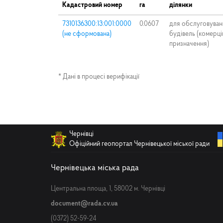
Кадастровий номер
га
ділянки
7310136300:13:001:0000
0.0607
для обслуговуван
(не сформована)
будівель (комерц
призначення)
* Дані в процесі верифікації
Чернівці
Офіційний геопортал Чернівецької міської ради
Чернівецька міська рада
Центральна площа, 1, 58002 м. Чернівці
document@rada.cv.ua
(0372) 52-59-24