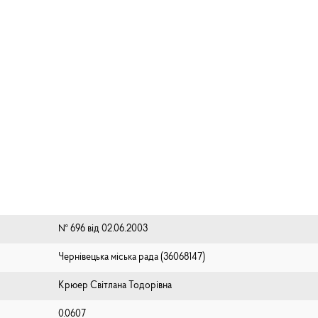
№ 696 від 02.06.2003
Чернівецька міська рада (⁨36068147⁩)
Крюер Світлана Тодорівна
0.0607