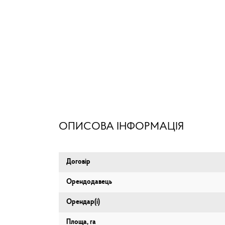
ОПИСОВА ІНФОРМАЦІЯ
Договір
Орендодавець
Орендар(і)
Площа, га