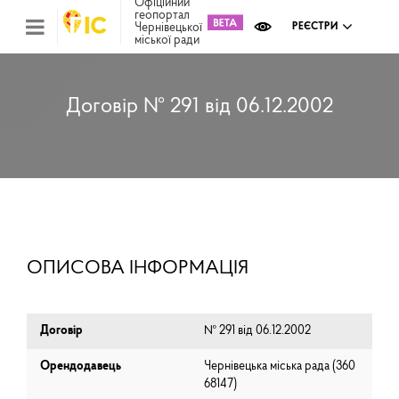
Офіційний
геопортал
Чернівецької
РЕЄСТРИ
міської ради
Міс
зем
кад
Реє
Договір № 291 від 06.12.2002
ком
май
Інв
мап
Реє
рек
зас
Ох
ОПИСОВА ІНФОРМАЦІЯ
кул
сп
Бла
Договір
№ 291 від 06.12.2002
Орендодавець
Чернівецька міська рада (⁨360
68147⁩)