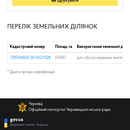
Друкувати
ПЕРЕЛІК ЗЕМЕЛЬНИХ ДІЛЯНОК
Кадастровий номер
Площа, га
Використання земельної діля
7310136600:34:002:0128
0.0041
для обслуговування житлового 
* Дані в процесі верифікації
Чернівці
Офіційний геопортал Чернівецької міської ради
gov.ua
Державні сайти України