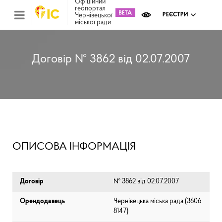
Офіційний
геопортал
Чернівецької
РЕЄСТРИ
міської ради
Міс
зем
кад
Реє
Договір № 3862 від 02.07.2007
ком
май
Інв
мап
Реє
рек
зас
Ох
ОПИСОВА ІНФОРМАЦІЯ
кул
сп
Бла
Договір
№ 3862 від 02.07.2007
Орендодавець
Чернівецька міська рада (⁨3606
8147⁩)