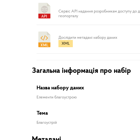
Сервіс API надання розробникам доступу до 
геопорталу
Дослідити метадані набору даних
XML
Загальна інформація про набір
Назва набору даних
Елементи благоустрою
Тема
Благоустрій
Метадані