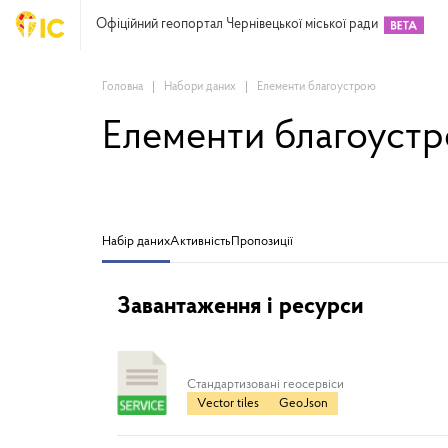
Офіційний геопортал Чернівецької міської ради
Головна
Набори даних
Елементи благоустрою
Елементи благоуст
Набір даних
Активність
Пропозиції
Завантаження і ресурси
Cтандартизовані геосервіси
Vector tiles
GeoJson