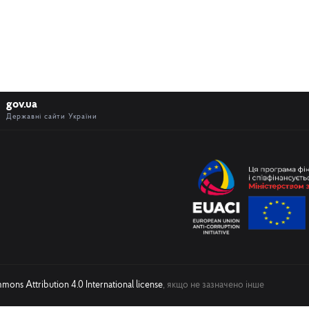
gov.ua
Державні сайти України
ons Attribution 4.0 International license
, якщо не зазначено інше