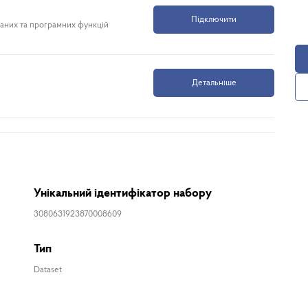
Підключити
даних та програмних функцій
Детальніше
Унікальний ідентифікатор набору
3080631923870008609
Тип
Dataset