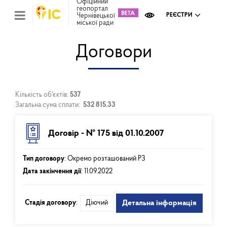
Офіційний
геопортал
Чернівецької
РЕЄСТРИ
міської ради
Міс
зем
кад
Договори
Реє
ком
май
Інв
мап
Кількість об'єктів:
537
Загальна сума сплати:
532 815.33
Реє
рек
зас
Договір - № 175 від 01.10.2007
Ох
кул
сп
Тип договору
:
Окремо розташований РЗ
Дата закінчення дії
:
11.09.2022
Бла
Стадія договору
:
Діючий
Детальна інформація