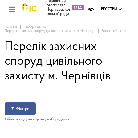
Офіційний
геопортал
Чернівецької
РЕЄСТРИ
міської ради
Міс
зем
кад
Головна
Набори даних
Перелік захисних споруд цивільного захисту м. Чернівців
Реєстр об’єктів
Реє
ком
май
Перелік захисних
Інв
мап
споруд цивільного
Реє
захисту м. Чернівців
рек
зас
Ох
кул
сп
Бла
Фільтри
Об’єкти відсутні в цьому наборі даних